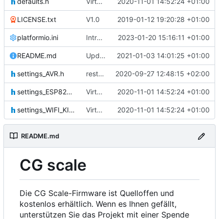
defaults.h
Virtual weights built in
2020-11-01 14:52:24 +01:00
LICENSE.txt
V1.0
2019-01-12 19:20:28 +01:00
platformio.ini
Introduce platformio as build system
2023-01-20 15:16:11 +01:00
README.md
Update README.md
2021-01-03 14:01:25 +01:00
settings_AVR.h
restructured
2020-09-27 12:48:15 +02:00
settings_ESP8266.h
Virtual weights built in
2020-11-01 14:52:24 +01:00
settings_WIFI_KIT_8.h
Virtual weights built in
2020-11-01 14:52:24 +01:00
README.md
CG scale
Die CG Scale-Firmware ist Quelloffen und
kostenlos erhältlich. Wenn es Ihnen gefällt,
unterstützen Sie das Projekt mit einer Spende