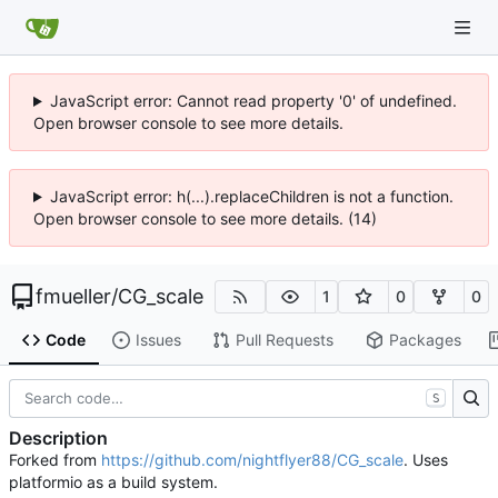
JavaScript error: Cannot read property '0' of undefined.
Open browser console to see more details.
JavaScript error: h(...).replaceChildren is not a function.
Open browser console to see more details. (14)
fmueller
/
CG_scale
1
0
0
Code
Issues
Pull Requests
Packages
S
Description
Forked from
https://github.com/nightflyer88/CG_scale
. Uses
platformio as a build system.