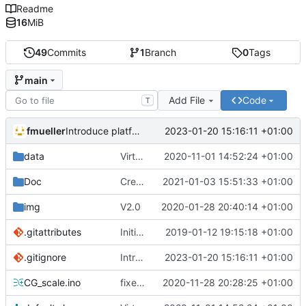
Readme
16
MiB
49
Commits
1
Branch
0
Tags
main
Add File
Code
T
fmueller
2023-01-20 15:16:11 +01:00
Introduce platformio as build system
data
Virtual weights built in
2020-11-01 14:52:24 +01:00
Doc
Create Paypal.png
2021-01-03 15:51:33 +01:00
img
V2.0
2020-01-28 20:40:14 +01:00
.gitattributes
Initial commit
2019-01-12 19:15:18 +01:00
.gitignore
Introduce platformio as build system
2023-01-20 15:16:11 +01:00
CG_scale.ino
fixed RAM problems with JSON
2020-11-28 20:28:25 +01:00