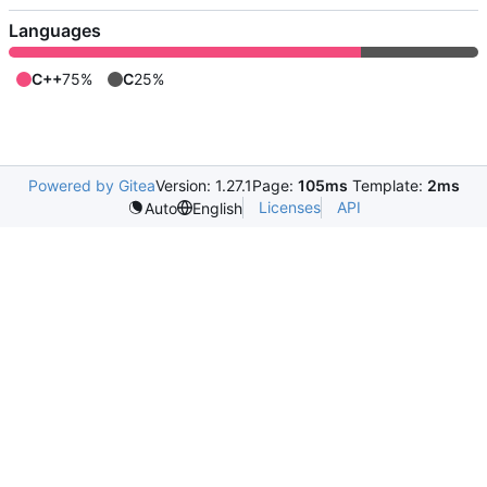
Languages
C++
75%
C
25%
Powered by Gitea
Version: 1.27.1
Page:
105ms
Template:
2ms
Licenses
API
Auto
English